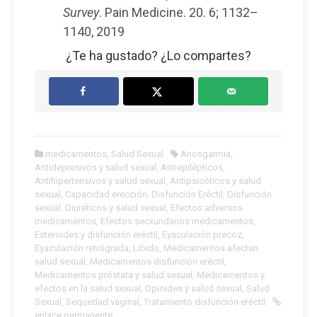
Survey
. Pain Medicine. 20. 6; 1132–
1140, 2019
¿Te ha gustado? ¿Lo compartes?
medicamentos
,
Salud Sexual
Anosgarmia
,
Antidepresivos y salud sexual
,
Antiepilépticos
,
Antihipertensivos y salud sexual
,
Antipsicóticos y salud
sexual
,
Capacidad erección
,
Disfunción Eréctil
,
Disfunción
sexual
,
Diuréticos y salud sexual
,
Efectos adversos
medicamentos
,
Efectos secxundarios medicamentos
,
Esteroides y disfunción eréctil
,
Eyaculación precoz
,
Eyaculación retrógrada
,
Libido
,
Medicamentos afectan
salud sexual
,
Medicamentos disfunción eréctil
,
Medicamentos próstata y salud sexual
,
Medicamentos y
efectos en la salud sexual
,
Opioides y salud sexual
,
Salud
Sexual
,
Sequedad vaginal
,
Tratamiento disfunción eréctil
enlace permanente