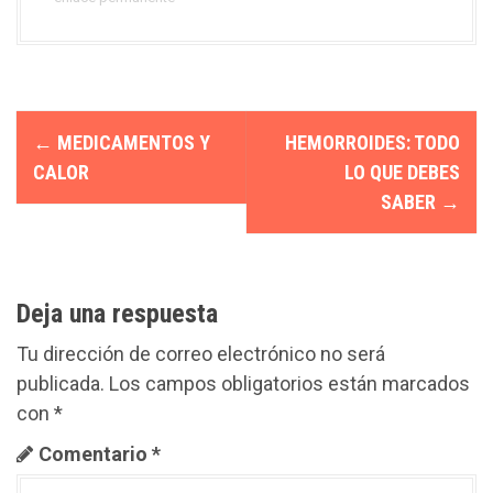
N
←
MEDICAMENTOS Y
HEMORROIDES: TODO
a
CALOR
LO QUE DEBES
SABER
→
v
e
g
Deja una respuesta
a
Tu dirección de correo electrónico no será
c
publicada.
Los campos obligatorios están marcados
con
*
i
Comentario
*
ó