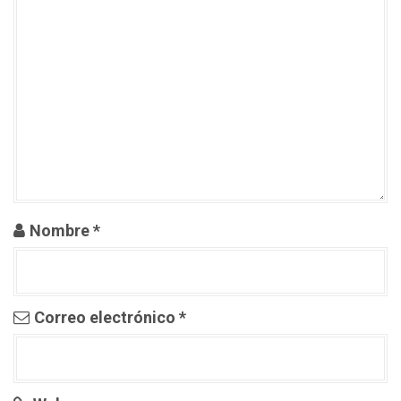
n
d
e
e
n
t
r
Nombre
*
a
d
Correo electrónico
*
a
s