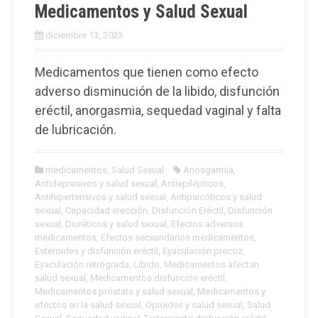
Medicamentos y Salud Sexual
diciembre 13, 2023
Medicamentos que tienen como efecto
adverso disminución de la libido, disfunción
eréctil, anorgasmia, sequedad vaginal y falta
de lubricación.
medicamentos
,
Salud Sexual
Anosgarmia
,
Antidepresivos y salud sexual
,
Antiepilépticos
,
Antihipertensivos y salud sexual
,
Antipsicóticos y salud
sexual
,
Capacidad erección
,
Disfunción Eréctil
,
Disfunción
sexual
,
Diuréticos y salud sexual
,
Efectos adversos
medicamentos
,
Efectos secxundarios medicamentos
,
Esteroides y disfunción eréctil
,
Eyaculación precoz
,
Eyaculación retrógrada
,
Libido
,
Medicamentos afectan
salud sexual
,
Medicamentos disfunción eréctil
,
Medicamentos próstata y salud sexual
,
Medicamentos y
efectos en la salud sexual
,
Opioides y salud sexual
,
Salud