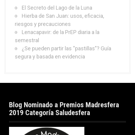
El Secreto del Lago de la Luna
Hierba de San Juan: usos, eficacia,
riesgos y precauciones
Lenacapavir: de la PrEP diaria a la
semestral
¿Se pueden partir las “pastillas”? Guía
segura y basada en evidencia
Blog Nominado a Premios Madresfera
2019 Categoría Saludesfera