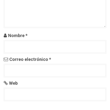
n
t
r
a
Nombre
*
d
a
Correo electrónico
*
s
Web