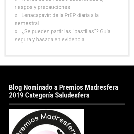
riesgos y precauciones
Lenacapavir: de la PrEP diaria a la
semestral
¿Se pueden partir las “pastillas”? Guía
segura y basada en evidencia
Blog Nominado a Premios Madresfera
2019 Categoría Saludesfera