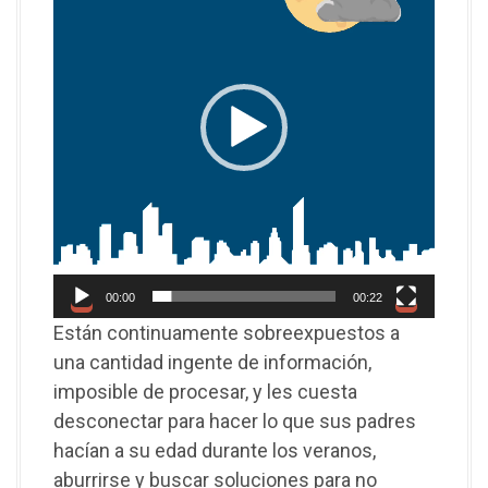
p
r
o
d
u
c
t
o
r
d
00:00
00:22
e
v
Están continuamente sobreexpuestos a
í
una cantidad ingente de información,
d
imposible de procesar, y les cuesta
e
desconectar para hacer lo que sus padres
o
hacían a su edad durante los veranos,
aburrirse y buscar soluciones para no