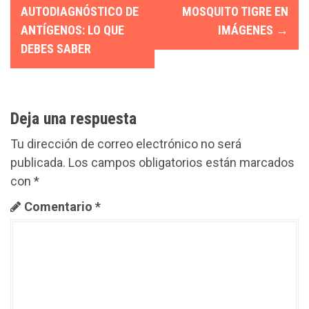
a
AUTODIAGNÓSTICO DE
MOSQUITO TIGRE EN
ANTÍGENOS: LO QUE
IMÁGENES
→
v
DEBES SABER
e
g
a
Deja una respuesta
c
Tu dirección de correo electrónico no será
publicada.
Los campos obligatorios están marcados
i
con
*
ó
Comentario
*
n
d
e
e