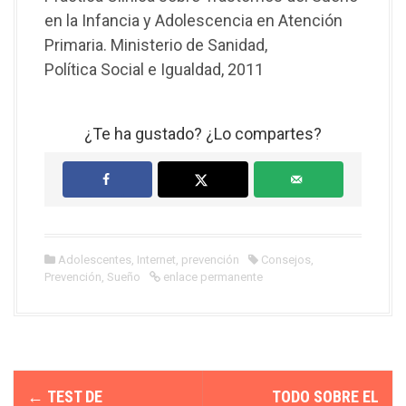
en la Infancia y Adolescencia en Atención
Primaria. Ministerio de Sanidad,
Política Social e Igualdad, 2011
¿Te ha gustado? ¿Lo compartes?
Adolescentes
,
Internet
,
prevención
Consejos
,
Prevención
,
Sueño
enlace permanente
N
←
TEST DE
TODO SOBRE EL