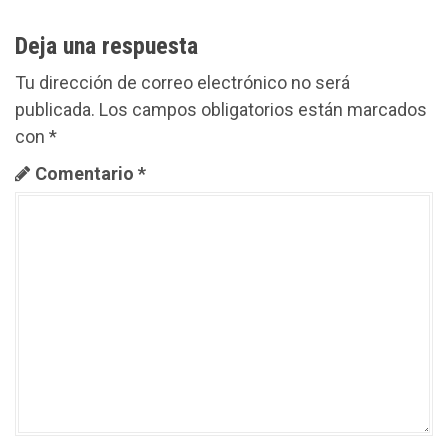
g
a
Deja una respuesta
c
Tu dirección de correo electrónico no será
publicada.
Los campos obligatorios están marcados
i
con
*
ó
Comentario
*
n
d
e
e
n
t
r