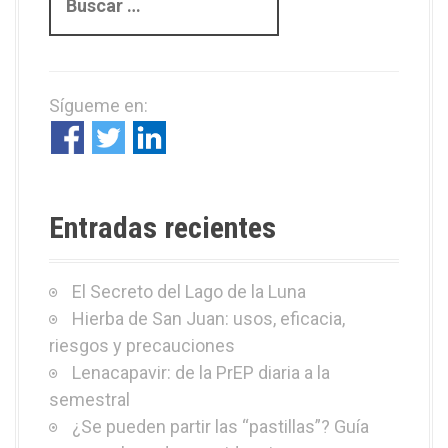
u
s
c
a
Sígueme en:
r
:
Entradas recientes
El Secreto del Lago de la Luna
Hierba de San Juan: usos, eficacia,
riesgos y precauciones
Lenacapavir: de la PrEP diaria a la
semestral
¿Se pueden partir las “pastillas”? Guía