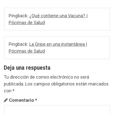
c
i
Pingback:
¿Qué contiene una Vacuna? |
Pócimas de Salud
ó
n
d
Pingback:
La Gripe en una instantánea |
Pócimas de Salud
e
e
Deja una respuesta
n
Tu dirección de correo electrónico no será
t
publicada.
Los campos obligatorios están marcados
con
*
r
Comentario
*
a