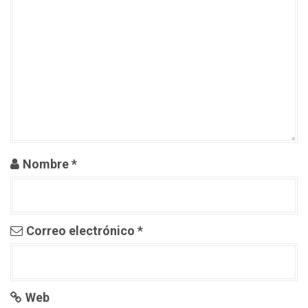
d
a
s
Nombre
*
Correo electrónico
*
Web