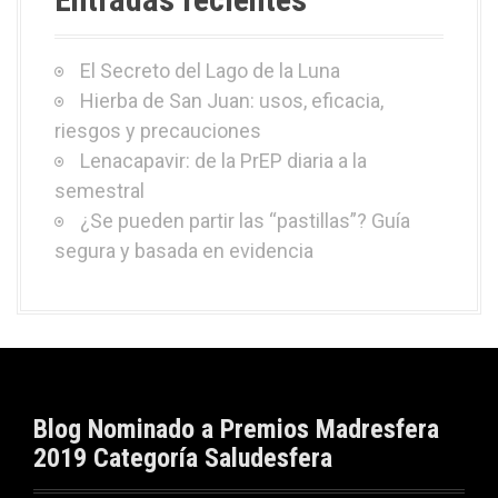
El Secreto del Lago de la Luna
Hierba de San Juan: usos, eficacia,
riesgos y precauciones
Lenacapavir: de la PrEP diaria a la
semestral
¿Se pueden partir las “pastillas”? Guía
segura y basada en evidencia
Blog Nominado a Premios Madresfera
2019 Categoría Saludesfera