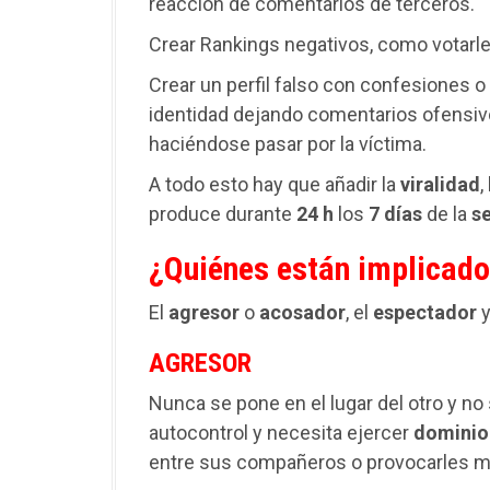
reacción de comentarios de terceros.
Crear Rankings negativos, como votarle
Crear un perfil falso con confesiones o
identidad dejando comentarios ofensivo
haciéndose pasar por la víctima.
A todo esto hay que añadir la
viralidad
,
produce durante
24
h
los
7
días
de la
s
¿Quiénes están implicad
El
agresor
o
acosador
, el
espectador
y
AGRESOR
Nunca se pone en el lugar del otro y no
autocontrol y necesita ejercer
dominio
entre sus compañeros o provocarles m