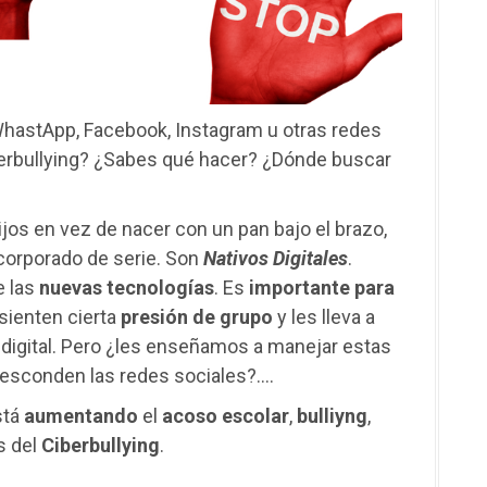
hastApp, Facebook, Instagram u otras redes
berbullying? ¿Sabes qué hacer? ¿Dónde buscar
jos en vez de nacer con un pan bajo el brazo,
ncorporado de serie. Son
Nativos
Digitales
.
e las
nuevas
tecnologías
. Es
importante
para
 sienten cierta
presión
de
grupo
y les lleva a
 digital. Pero ¿les enseñamos a manejar estas
 esconden las redes sociales?….
stá
aumentando
el
acoso
escolar
,
bulliyng
,
s del
Ciberbullying
.