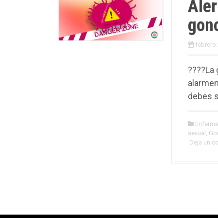
Aler
gon
febrero 
????La 
alarmen
debes s
Enferm
sexual
,
Go
Deja un c