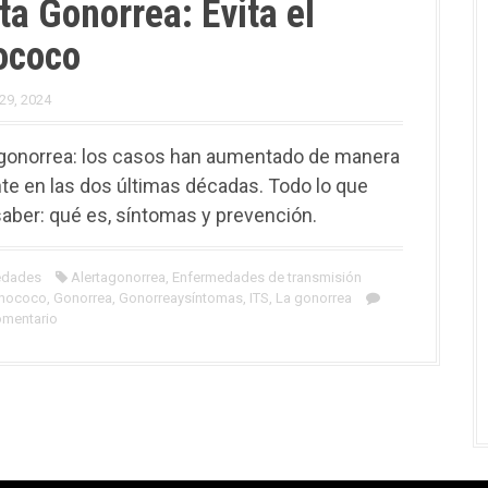
ta Gonorrea: Evita el
ococo
29, 2024
gonorrea: los casos han aumentado de manera
te en las dos últimas décadas. Todo lo que
aber: qué es, síntomas y prevención.
edades
Alertagonorrea
,
Enfermedades de transmisión
nococo
,
Gonorrea
,
Gonorreaysíntomas
,
ITS
,
La gonorrea
omentario