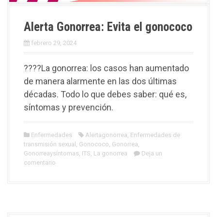
Alerta Gonorrea: Evita el gonococo
febrero 29, 2024
????La gonorrea: los casos han aumentado
de manera alarmente en las dos últimas
décadas. Todo lo que debes saber: qué es,
síntomas y prevención.
Enfermedades
Alertagonorrea
,
Enfermedades de
transmisión sexual
,
Gonococo
,
Gonorrea
,
Gonorreaysíntomas
,
ITS
,
La gonorrea
Deja un
comentario