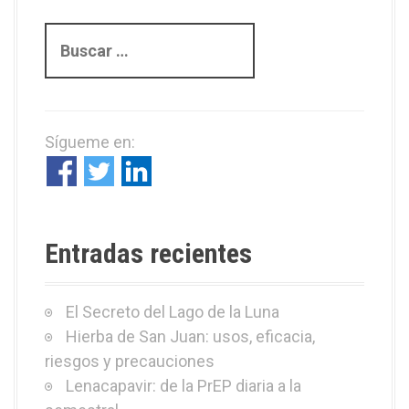
B
u
s
c
a
Sígueme en:
r
:
Entradas recientes
El Secreto del Lago de la Luna
Hierba de San Juan: usos, eficacia,
riesgos y precauciones
Lenacapavir: de la PrEP diaria a la