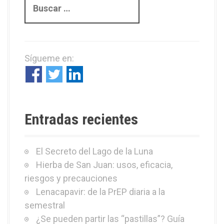
u
s
c
a
Sígueme en:
r
:
Entradas recientes
El Secreto del Lago de la Luna
Hierba de San Juan: usos, eficacia,
riesgos y precauciones
Lenacapavir: de la PrEP diaria a la
semestral
¿Se pueden partir las “pastillas”? Guía