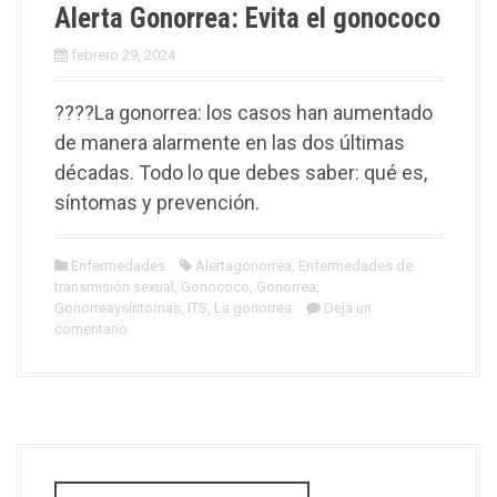
Alerta Gonorrea: Evita el gonococo
febrero 29, 2024
????La gonorrea: los casos han aumentado
de manera alarmente en las dos últimas
décadas. Todo lo que debes saber: qué es,
síntomas y prevención.
Enfermedades
Alertagonorrea
,
Enfermedades de
transmisión sexual
,
Gonococo
,
Gonorrea
,
Gonorreaysíntomas
,
ITS
,
La gonorrea
Deja un
comentario
B