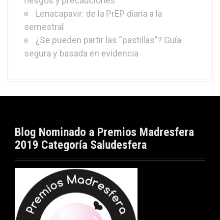
riesgos y precauciones
Lenacapavir: de la PrEP diaria a la
semestral
¿Se pueden partir las “pastillas”? Guía
segura y basada en evidencia
Blog Nominado a Premios Madresfera
2019 Categoría Saludesfera