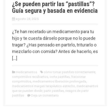
¿Se pueden partir las “pastillas”?
Guía segura y basada en evidencia
agosto 28, 2025
¿Te han recetado un medicamento para tu
hijo y te cuesta dárselo porque no lo puede
tragar? ¿Has pensado en partirlo, triturarlo o
mezclarlo con comida? Antes de hacerlo, es
[…]
medicamentos
cómo tomar pastillas correctamente
,
comprimidos recubiertos
,
corta pastillas
,
fraccionar
comprimidos
,
medicamentos liberación prolongada
,
medicamentos margen terapéutico estrecho
,
medicamentos
que se pueden dividir
,
partir pastillas
,
riesgos de partir
pastillas
Deja un comentario