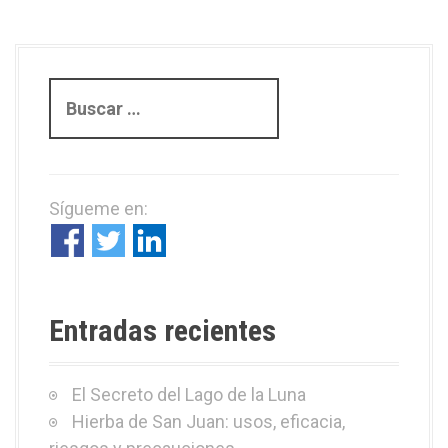
B
u
s
c
a
Sígueme en:
r
:
Entradas recientes
El Secreto del Lago de la Luna
Hierba de San Juan: usos, eficacia,