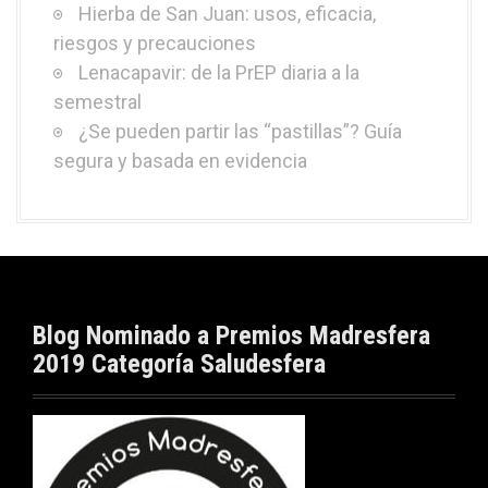
Hierba de San Juan: usos, eficacia,
riesgos y precauciones
Lenacapavir: de la PrEP diaria a la
semestral
¿Se pueden partir las “pastillas”? Guía
segura y basada en evidencia
Blog Nominado a Premios Madresfera
2019 Categoría Saludesfera