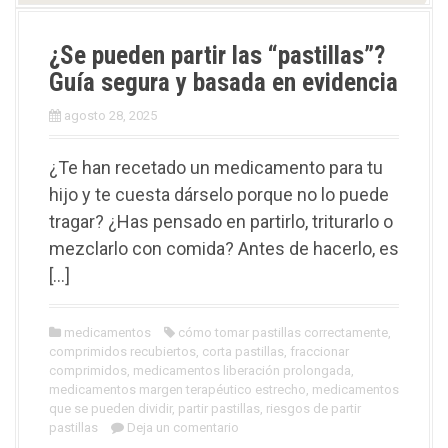
¿Se pueden partir las “pastillas”?
Guía segura y basada en evidencia
agosto 28, 2025
¿Te han recetado un medicamento para tu
hijo y te cuesta dárselo porque no lo puede
tragar? ¿Has pensado en partirlo, triturarlo o
mezclarlo con comida? Antes de hacerlo, es
[…]
medicamentos
cómo tomar pastillas correctamente
,
comprimidos recubiertos
,
corta pastillas
,
fraccionar
comprimidos
,
medicamentos liberación prolongada
,
medicamentos margen terapéutico estrecho
,
medicamentos
que se pueden dividir
,
partir pastillas
,
riesgos de partir
pastillas
Deja un comentario