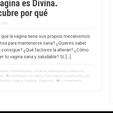
agina es Divina.
cubre por qué
, 2020
 que la vagina tiene sus propios mecanismos
nsa para mantenerse sana? ¿Quieres saber
 consigue? ¿Qué factores la alteran? ¿Cómo
r tu vagina sana y saludable? Sí, […]
centes
,
Enfermedades
,
Lactancia
,
Menopausia
,
prevención
,
al
Candidiasis
,
Consejos
,
Flora Vaginal
,
Lactobacilos
,
pH
obiótico
,
Vagina
,
Vaginitis
,
Vaginosis
2 comentarios