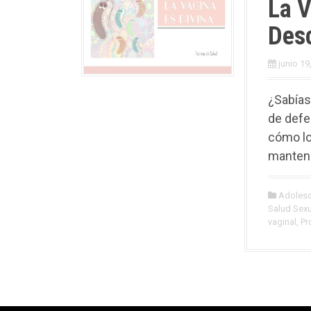
La V
Des
junio 19
¿Sabías
de defe
cómo lo
mantene
Adoles
Salud Sexu
vaginal
,
Pr