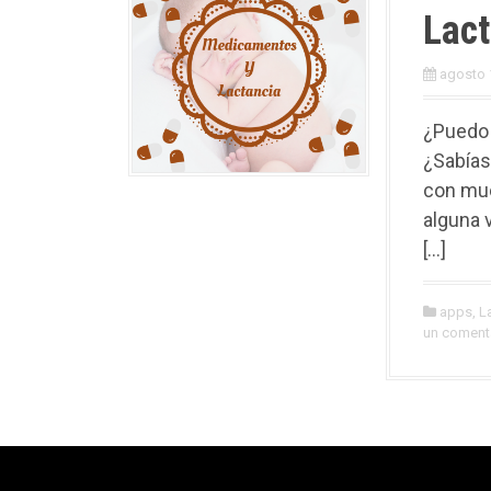
Lac
agosto 
¿Puedo 
¿Sabías
con mu
alguna 
[…]
apps
,
L
un coment