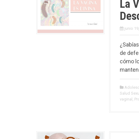
La V
Des
junio 19
¿Sabías
de defe
cómo lo
mantene
Adoles
Salud Sexu
vaginal
,
Pr