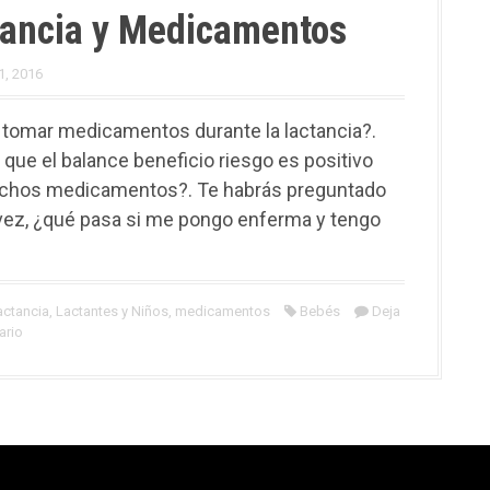
tancia y Medicamentos
1, 2016
tomar medicamentos durante la lactancia?.
 que el balance beneficio riesgo es positivo
chos medicamentos?. Te habrás preguntado
vez, ¿qué pasa si me pongo enferma y tengo
actancia
,
Lactantes y Niños
,
medicamentos
Bebés
Deja
ario