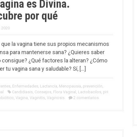
agina es Divina.
cubre por qué
, 2020
 que la vagina tiene sus propios mecanismos
nsa para mantenerse sana? ¿Quieres saber
 consigue? ¿Qué factores la alteran? ¿Cómo
r tu vagina sana y saludable? Sí, […]
centes
,
Enfermedades
,
Lactancia
,
Menopausia
,
prevención
,
al
Candidiasis
,
Consejos
,
Flora Vaginal
,
Lactobacilos
,
pH
obiótico
,
Vagina
,
Vaginitis
,
Vaginosis
2 comentarios