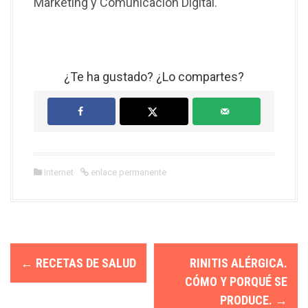
Marketing y Comunicación Digital.
¿Te ha gustado? ¿Lo compartes?
Internet
enlace permanente
N
←
RECETAS DE SALUD
RINITIS ALÉRGICA.
a
CÓMO Y PORQUÉ SE
PRODUCE.
→