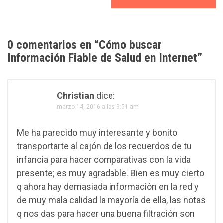
v
e
g
0 comentarios en “
Cómo buscar
a
Información Fiable de Salud en Internet
”
c
i
Christian
dice:
marzo 14, 2016 a las 9:51 am
ó
n
Me ha parecido muy interesante y bonito
transportarte al cajón de los recuerdos de tu
d
infancia para hacer comparativas con la vida
e
presente; es muy agradable. Bien es muy cierto
q ahora hay demasiada información en la red y
e
de muy mala calidad la mayoría de ella, las notas
n
q nos das para hacer una buena filtración son