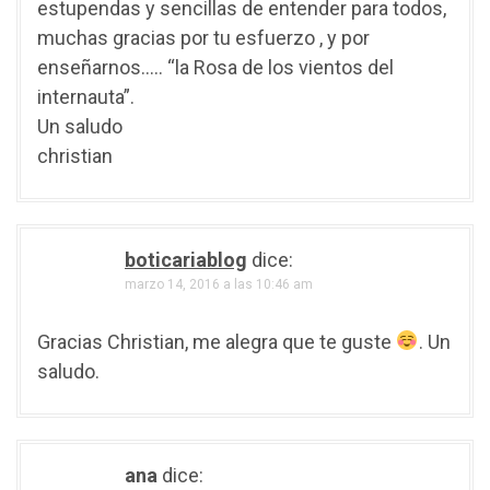
estupendas y sencillas de entender para todos,
t
muchas gracias por tu esfuerzo , y por
r
enseñarnos….. “la Rosa de los vientos del
internauta”.
a
Un saludo
d
christian
a
s
boticariablog
dice:
marzo 14, 2016 a las 10:46 am
Gracias Christian, me alegra que te guste
. Un
saludo.
ana
dice: