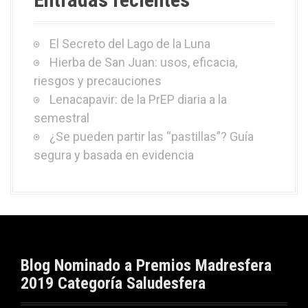
El Secreto del Lago de la Luna
Hierba de San Juan: usos, eficacia,
riesgos y precauciones
Lenacapavir: de la PrEP diaria a la
semestral
¿Se pueden partir las “pastillas”? Guía
segura y basada en evidencia
Blog Nominado a Premios Madresfera
2019 Categoría Saludesfera