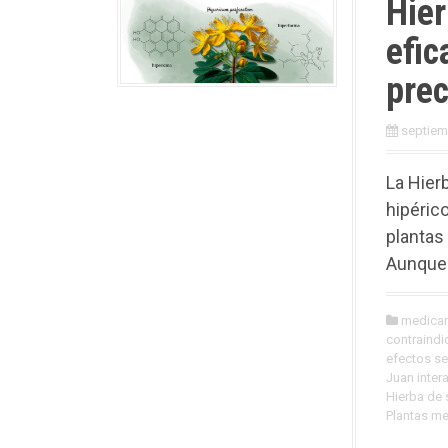
Hier
efic
pre
septiem
La Hier
hipéric
plantas
Aunque 
medica
contraindi
efectos s
Juan inte
Hierba de 
Plantas me