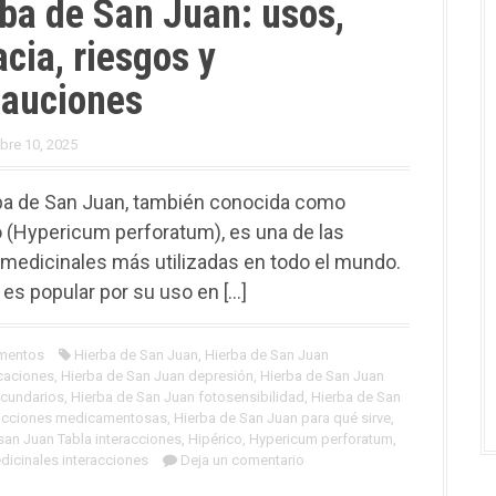
ba de San Juan: usos,
acia, riesgos y
cauciones
bre 10, 2025
ba de San Juan, también conocida como
o (Hypericum perforatum), es una de las
 medicinales más utilizadas en todo el mundo.
es popular por su uso en […]
mentos
Hierba de San Juan
,
Hierba de San Juan
caciones
,
Hierba de San Juan depresión
,
Hierba de San Juan
ecundarios
,
Hierba de San Juan fotosensibilidad
,
Hierba de San
racciones medicamentosas
,
Hierba de San Juan para qué sirve
,
san Juan Tabla interacciones
,
Hipérico
,
Hypericum perforatum
,
dicinales interacciones
Deja un comentario