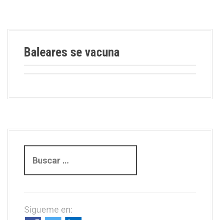
Baleares se vacuna
B
u
s
c
a
Sígueme en:
r